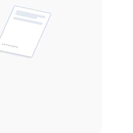
****
****