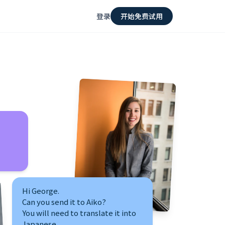
登录
开始免费试用
Hi George.
Can you send it to Aiko?
You will need to translate it into
Japanese.