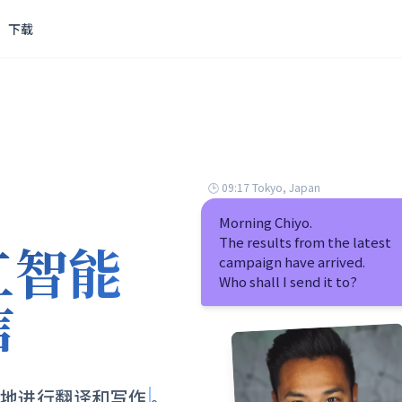
下载
🕒 09:17 Tokyo, Japan
Morning Chiyo.
工智能
The results from the latest
campaign have arrived.
Who shall I send it to?
信
地进行翻译和写作
。