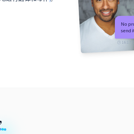
No pro
send i
🕒 16:17 C
，