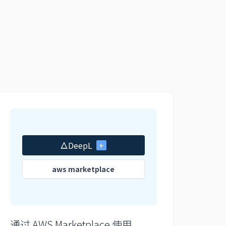
DeepL
+
aws marketplace
通过 AWS Marketplace 使用