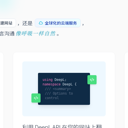
，还是
，
自建网站
全球化的云端服务
像呼吸一样自然
语言沟通
。
using
DeepL;
namespace
DeepL {
/// <summary>
/// Options to
control
利用 DeepL API 在您的网站上翻