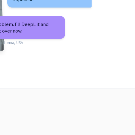
blem. I'll DeepL it and
t over now.
alifornia, USA